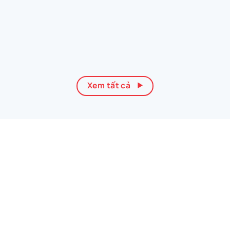
Xem tất cả
— Thương hiệu đối tác
Đại lý chính hãng các thương
hiệu uy tín hàng đầu